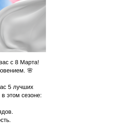
ас с 8 Марта!
новением. 🌸
вас 5 лучших
 в этом сезоне:
ядов.
сть.