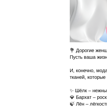
💐 Дорогие женщ
Пусть ваша жизн
И, конечно, мод
тканей, которые
✨ Шёлк – нежны
💎 Бархат – рос
🍃 Лён – лёгкос