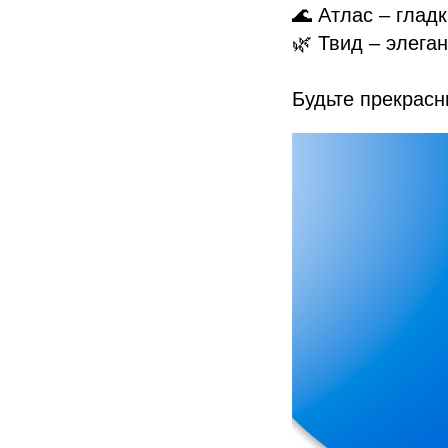
🌊 Атлас – глад
🌿 Твид – элеган
Будьте прекрасн