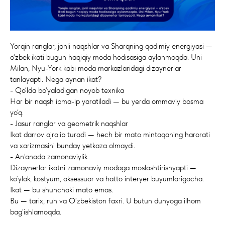
Yorqin ranglar, jonli naqshlar va Sharqning qadimiy energiyasi —
o‘zbek ikati bugun haqiqiy moda hodisasiga aylanmoqda. Uni
Milan, Nyu-York kabi moda markazlaridagi dizaynerlar
tanlayapti. Nega aynan ikat?
- Qo‘lda bo‘yaladigan noyob texnika
Har bir naqsh ipma-ip yaratiladi — bu yerda ommaviy bosma
yo‘q.
- Jasur ranglar va geometrik naqshlar
Ikat darrov ajralib turadi — hech bir mato mintaqaning harorati
va xarizmasini bunday yetkaza olmaydi.
- An'anada zamonaviylik
Dizaynerlar ikatni zamonaviy modaga moslashtirishyapti —
ko‘ylak, kostyum, aksessuar va hatto interyer buyumlarigacha.
Ikat — bu shunchaki mato emas.
Bu — tarix, ruh va O‘zbekiston faxri. U butun dunyoga ilhom
bag‘ishlamoqda.